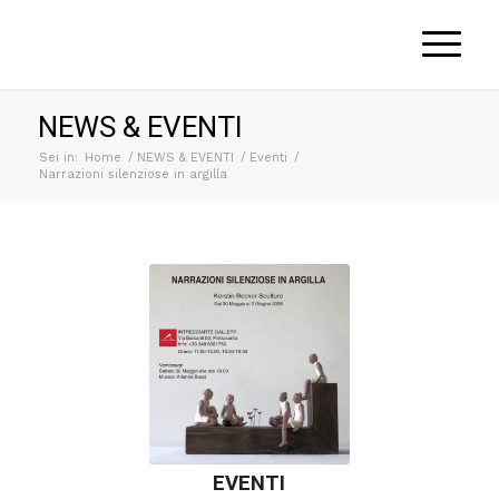
NEWS & EVENTI
Sei in:
Home
/
NEWS & EVENTI
/
Eventi
/
Narrazioni silenziose in argilla
EVENTI