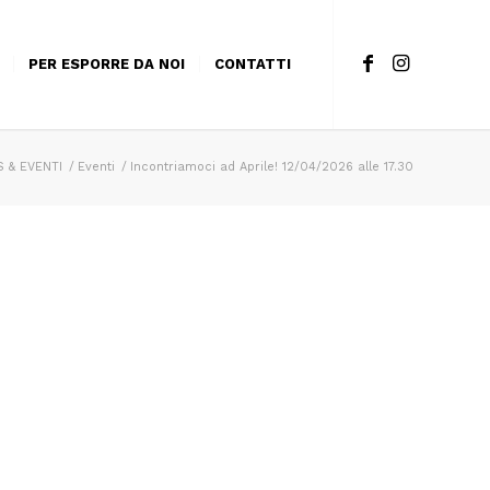
PER ESPORRE DA NOI
CONTATTI
 & EVENTI
/
Eventi
/
Incontriamoci ad Aprile! 12/04/2026 alle 17.30