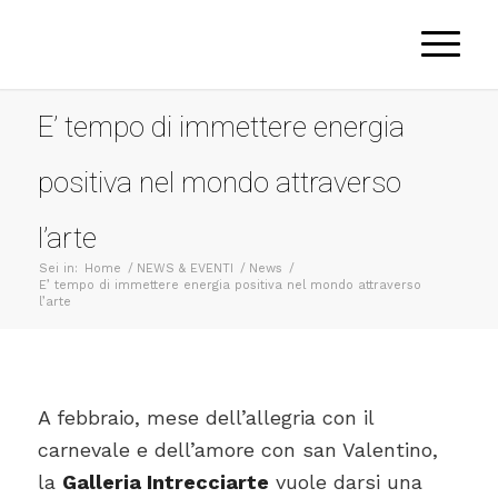
E’ tempo di immettere energia
positiva nel mondo attraverso
l’arte
Sei in:
Home
/
NEWS & EVENTI
/
News
/
E’ tempo di immettere energia positiva nel mondo attraverso
l’arte
A febbraio, mese dell’allegria con il
carnevale e dell’amore con san Valentino,
la
Galleria Intrecciarte
vuole darsi una