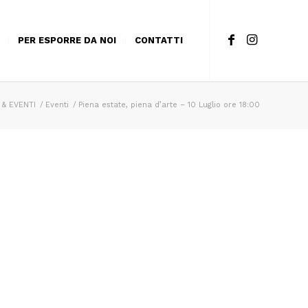
PER ESPORRE DA NOI
CONTATTI
& EVENTI
/
Eventi
/
Piena estate, piena d’arte – 10 Luglio ore 18:00