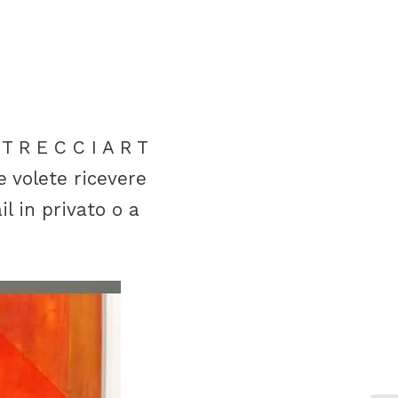
 T R E C C I A R T
e volete ricevere
il in privato o a