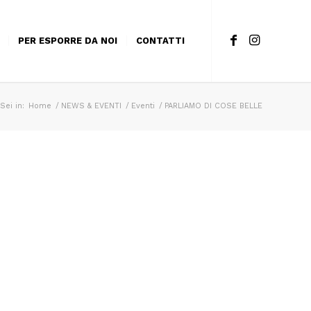
PER ESPORRE DA NOI
CONTATTI
Sei in:
Home
/
NEWS & EVENTI
/
Eventi
/
PARLIAMO DI COSE BELLE