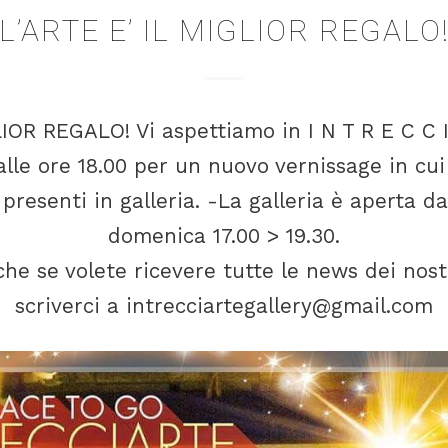
L’ARTE E’ IL MIGLIOR REGALO
LIOR REGALO! Vi aspettiamo in I N T R E C C I
lle ore 18.00 per un nuovo vernissage in cu
 presenti in galleria. -La galleria è aperta da
domenica 17.00 > 19.30.
che se volete ricevere tutte le news dei nost
scriverci a intrecciartegallery@gmail.com