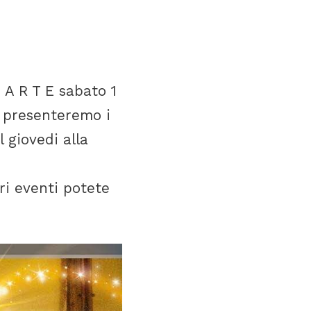
!
 A R T E sabato 1
i presenteremo i
l giovedi alla
ri eventi potete