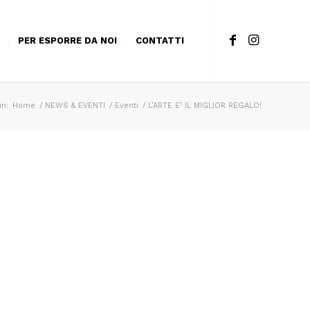
PER ESPORRE DA NOI
CONTATTI
in:
Home
/
NEWS & EVENTI
/
Eventi
/
L’ARTE E’ IL MIGLIOR REGALO!